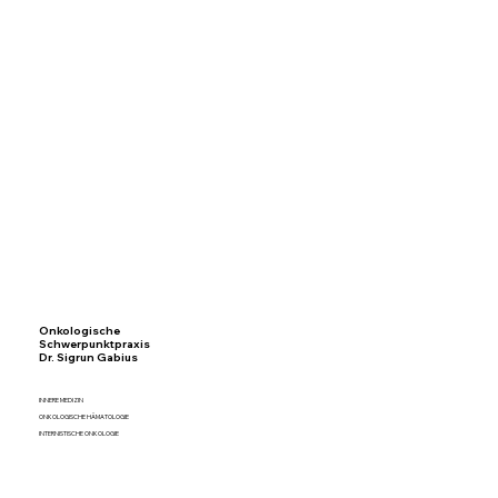
Onkologische
Schwerpunktpraxis
Dr. Sigrun Gabius
INNERE MEDIZIN
ONKOLOGISCHE HÄMATOLOGIE
INTERNISTISCHE ONKOLOGIE