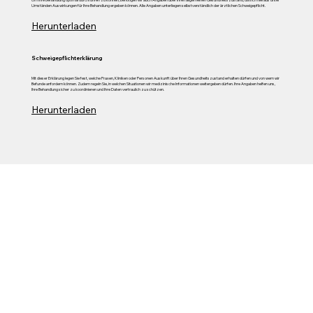
Umständen Auswirkungen für Ihre Behandlung ergeben können. Alle Angaben unterliegen selbstverständlich der ärztlichen Schweigepflicht.
Herunterladen
Schweigepflichterklärung
Mit dieser Erklärung legen Sie fest, welche Praxen, Kliniken oder Personen Auskunft über Ihren Gesundheitszustand erhalten dürfen und von wem wir
Befunde anfordern können. Zudem regeln Sie, in welchen Situationen wir medizinische Informationen weitergeben dürfen. Ihre Angaben helfen uns,
Ihre Behandlung sicher zu koordinieren und Ihre Daten vertraulich zu schützen.
Herunterladen