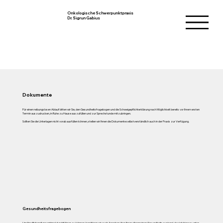
Onkologische Schwerpunktpraxis
Dr. Sigrun Gabius
Dokumente
Für einen reibungslosen Ablauf bitten wir Sie, den Gesundheitsfragebogen und die Schweigepflichterklärung nach Möglichkeit bereits vor Ihrem ersten
Termin auszudrucken, in Ruhe zu Hause auszufüllen und zur Sprechstunde mitzubringen.
Sollten Sie die Unterlagen nicht vorab ausfüllen können, stellen wir Ihnen die Dokumente selbstverständlich auch in der Praxis zur Verfügung.
Gesundheitsfragebogen
Um Ihre Behandlung optimal durchführen zu können, benötigen wir auch Angaben über Ihren allgemeinen Gesundheitszustand, da sich hieraus unter